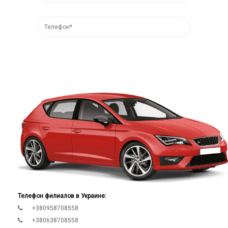
Телефон филиалов в Украине:
+380958708558
+380638708558